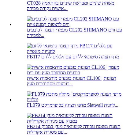
CT028 משחת שיניים ומברשת שיניים בהתאמה
אישית נקודת מכירה...
מעמדי תצוגה לכובעים CL202 SHIMANO עם ווים
למכירה...
FB117 מדף תצוגה סיטונאי ללחם עם גלגלים ללחם
תצוגות כובעים מותאמות אישית CL106 | תצוגות
כובעים מסתובבות מעץ...
FL079 מדפי תצוגה בסופרמרקט Slatwall לחנות...
FB214 תצוגת משטח עבודה קמעונאית מעץ במבוק
עם מסגרת אקרילית...