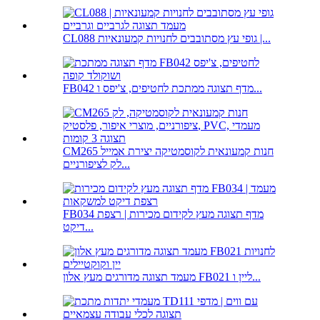
CL088 גופי עץ מסתובבים לחנויות קמעונאיות |...
FB042 מדף תצוגה ממתכת לחטיפים, צ'יפס ו...
CM265 חנות קמעונאית לקוסמטיקה יצירת אמייל
לק לציפורניים...
FB034 מדף תצוגה מעץ לקידום מכירות | רצפת
דיקט...
מעמד תצוגה מדורגים מעץ אלון FB021 ליין ו...