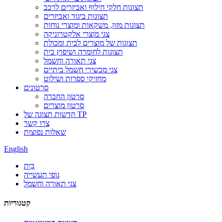
תצוגות חלקי חילוף ואביזרים לרכב
תצוגות ביגוד ואביזרים
תצוגות מזון, משקאות ומוצרי נוחות
צגי מוצרי אלקטרוניקה
תצוגות של מוצרים לבית ומכולת
תצוגות לחומרה ושיפוץ בית
צגי תאורה וחשמל
צגי מכשירי חשמל ביתיים
מחזיקי ספרות ושילוט
סרטונים
סרטון החברה
סרטון מוצרים
חדשות תצוגה של TP
צרו קשר
שאלות נפוצות
English
בַּיִת
גופי תעשייה
צגי תאורה וחשמל
קטגוריות