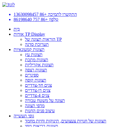
התקשרו לתמיכה
+86 13630098457
טֵלֵפוֹן
+86 757 86198640
בַּיִת
אודות TP Display
הוראות תצוגה של TP
תערוכת סדנה
תצוגות קמעונאיות
תצוגות עץ
תצוגות מתכת
תצוגות אקריליות
תצוגות רצפה
ספינרים
תצוגות קופה
צגים חד-צדדיים
צגים דו-צדדיים
צגים 4-צדדיים
תצוגה על משטח עבודה
מדפי תצוגה
עיצוב פנים החנות
גופי תעשייה
תצוגות של חנויות צעצועים, תינוקות וחיות מחמד
תצוגות בריאות ויופי