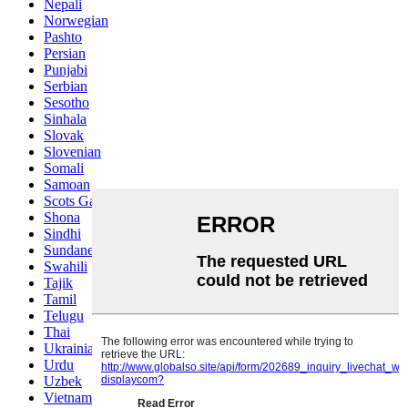
Nepali
Norwegian
Pashto
Persian
Punjabi
Serbian
Sesotho
Sinhala
Slovak
Slovenian
Somali
Samoan
Scots Gaelic
Shona
Sindhi
Sundanese
Swahili
Tajik
Tamil
Telugu
Thai
Ukrainian
Urdu
Uzbek
Vietnamese