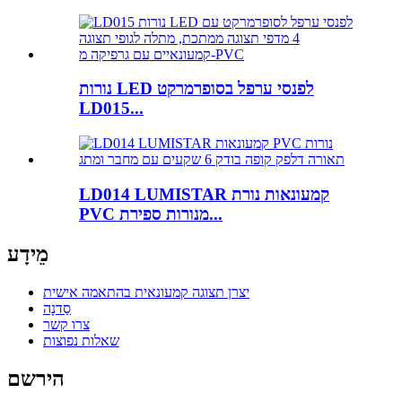
נורות LED לפנסי ערפל בסופרמרקט
LD015...
LD014 LUMISTAR קמעונאות נורת
PVC מנורות ספירת...
מֵידָע
יצרן תצוגה קמעונאית בהתאמה אישית
סַדנָה
צרו קשר
שאלות נפוצות
הירשם