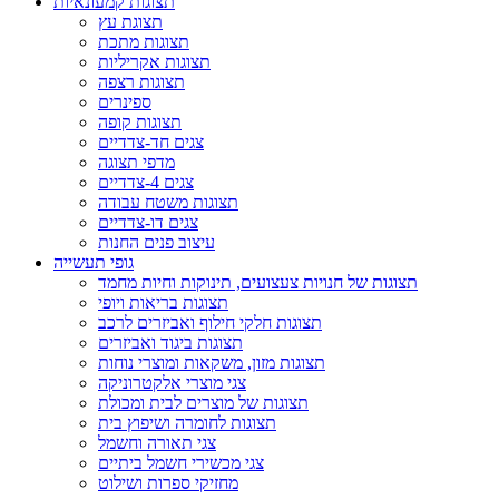
תצוגות קמעונאיות
תצוגת עץ
תצוגות מתכת
תצוגות אקריליות
תצוגות רצפה
ספינרים
תצוגות קופה
צגים חד-צדדיים
מדפי תצוגה
צגים 4-צדדיים
תצוגות משטח עבודה
צגים דו-צדדיים
עיצוב פנים החנות
גופי תעשייה
תצוגות של חנויות צעצועים, תינוקות וחיות מחמד
תצוגות בריאות ויופי
תצוגות חלקי חילוף ואביזרים לרכב
תצוגות ביגוד ואביזרים
תצוגות מזון, משקאות ומוצרי נוחות
צגי מוצרי אלקטרוניקה
תצוגות של מוצרים לבית ומכולת
תצוגות לחומרה ושיפוץ בית
צגי תאורה וחשמל
צגי מכשירי חשמל ביתיים
מחזיקי ספרות ושילוט