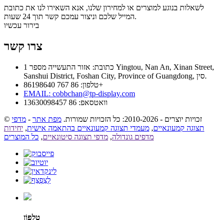
לשאלות בנוגע למוצרים או למחירון שלנו, אנא השאירו לנו את כתובת
המייל שלכם וניצור עמכם קשר תוך 24 שעות.
בירור עכשיו
צרו קשר
כתובת: אזור התעשייה מספר 1 Yingtou, Nan An, Xinan Street,
Sanshui District, Foshan City, Province of Guangdong, סין.
טלפון: 86 767 86198640+
EMAIL:
cobbchan@tp-display.com
וואטסאפ: 86 13630098457
© זכויות יוצרים - 2010-2026: כל הזכויות שמורות.
מפת אתר
-
מדפי
תצוגה קמעונאיים
,
מעמדי תצוגה קמעונאיים בהתאמה אישית
,
יחידות
מדפים גונדולה
,
מדפי תצוגה סיטונאיים
,
כל המוצרים
טֵלֵפוֹן