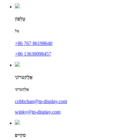
טֵלֵפוֹן
טל
+86 767 86198640
+86 13630098457
אֶלֶקטרוֹנִי
אֶלֶקטרוֹנִי
cobbchan@tp-display.com
winky@tp-display.com
סקייפ