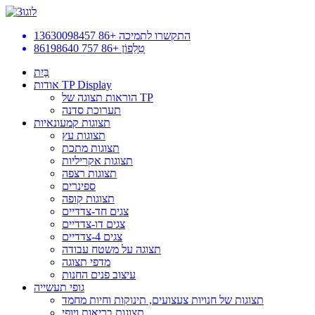
התקשרו לתמיכה
+86 13630098457
טֵלֵפוֹן
+86 757 86198640
בַּיִת
אודות TP Display
הוראות תצוגה של TP
תערוכת סדנה
תצוגות קמעונאיות
תצוגות עץ
תצוגות מתכת
תצוגות אקריליות
תצוגות רצפה
ספינרים
תצוגות קופה
צגים חד-צדדיים
צגים דו-צדדיים
צגים 4-צדדיים
תצוגה על משטח עבודה
מדפי תצוגה
עיצוב פנים החנות
גופי תעשייה
תצוגות של חנויות צעצועים, תינוקות וחיות מחמד
תצוגות בריאות ויופי