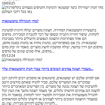
10/03/25
מהי הגונדולה בקמעונאות?
בתעשיית הקמעונאות המהירה, תצוגת מוצרים יעילה חיונית למשיכת
לקוחות, שיפור חוויית הקנייה ובסופו של דבר להגברת המכירות. מדפים
הם אחד מפתרונות התצוגה הנפוצים והיעילים ביותר בסביבות
קמעונאיות. בין אם בסופרמרקט, בחנות נוחות או בחנות בסגנון מחסן,
מדפים הם דרך גמישה, יעילה ומושכת להציג מוצרים. מאמר זה יבחן מהם
מדפים, אילו סוגים שונים של מדפים...
05/12/24
מעמדי תצוגה צמיגים הטובים ביותר עבור חנות הקמעונאות שלך...
אם למותג שלכם יש קמעונאים, סיטונאים או מוסכים רבים לתיקון רכב
שמוכרים את המוצרים שלכם, סביר להניח שאתם מודעים היטב
לחשיבות של תצוגה נכונה של מוצרים. בין הפריטים המאתגרים ביותר
להצגה הם צמיגים וחישוקי גלגלים, אך מעמד תצוגה מושך את העין יכול
להגדיל משמעותית את המכירות ולמשוך יותר לקוחות. במאמר זה נדון
במעמדי התצוגה הטובים ביותר לצמיגים או חישוקי גלגלים המתאימים
לחנויות שלכם לקידום מכירות. נציג גם...