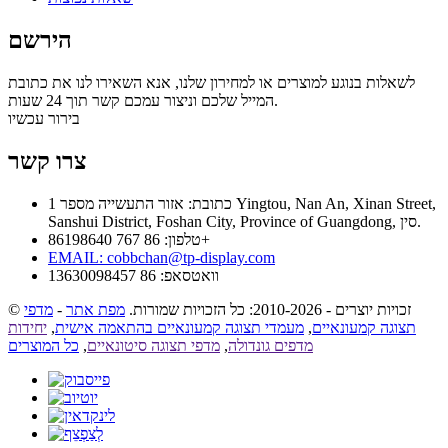
הירשם
לשאלות בנוגע למוצרים או למחירון שלנו, אנא השאירו לנו את כתובת
המייל שלכם וניצור עמכם קשר תוך 24 שעות.
בירור עכשיו
צרו קשר
כתובת: אזור התעשייה מספר 1 Yingtou, Nan An, Xinan Street,
Sanshui District, Foshan City, Province of Guangdong, סין.
טלפון: 86 767 86198640+
EMAIL:
cobbchan@tp-display.com
וואטסאפ: 86 13630098457
© זכויות יוצרים - 2010-2026: כל הזכויות שמורות.
מפת אתר
-
מדפי
תצוגה קמעונאיים
,
מעמדי תצוגה קמעונאיים בהתאמה אישית
,
יחידות
מדפים גונדולה
,
מדפי תצוגה סיטונאיים
,
כל המוצרים