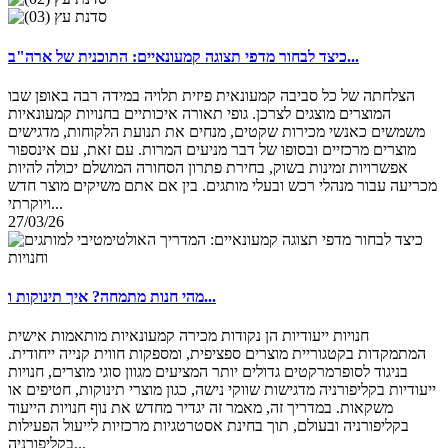
כיצד לבחור מדפי תצוגה קמעונאיים: התוכנית של ארה"ב...
הצלחתה של כל סביבה קמעונאית פיזית תלויה במידה רבה באופן שבו
המוצרים מוצגים לצרכן. גופי תאורה איכותיים בחנויות קמעונאיות
משמשים כאנשי מכירות שקטים, מנחים את תנועת הלקוחות, מדגישים
מוצרים מרכזיים ובסופו של דבר מניעים המרות. עם זאת, עם אינספור
אפשרויות זמינות בשוק, בחירת פתרון הסחורה המושלם יכולה להיות
מכריעה עבור מנהלי רכש ובעלי מותגים. בין אם אתם משיקים מוצר חדש
ויוקרתי...
27/03/26
מהי חנות מתמחה? איך תינוקות ו...
חנויות ייעודיות הן נקודות מכירה קמעונאיות מותאמות אישית
המתמקדות בקטגוריית מוצרים ספציפית, ומספקות חווית קנייה ייחודית.
בניגוד לסופרמרקטים גדולים יותר המציעים מגוון סוגי מוצרים, חנויות
ייעודיות בקליפורניה מדגישות שווקי נישה, כגון מוצרי תינוקות, חטיפים או
משקאות. במדריך זה, מאמר זה יגדיר מחדש את נוף חנויות הייעוד
בקליפורניה ובעולם, תוך בחינת אסטרטגיות מרכזיות לייעול הפעילות
בקליפורניה...